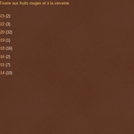
Tisane aux fruits rouges et à la verveine
023
(2)
022
(3)
020
(32)
019
(1)
018
(16)
016
(2)
015
(7)
014
(10)