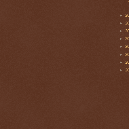
►
2
►
2
►
2
►
2
►
2
►
2
►
2
►
2