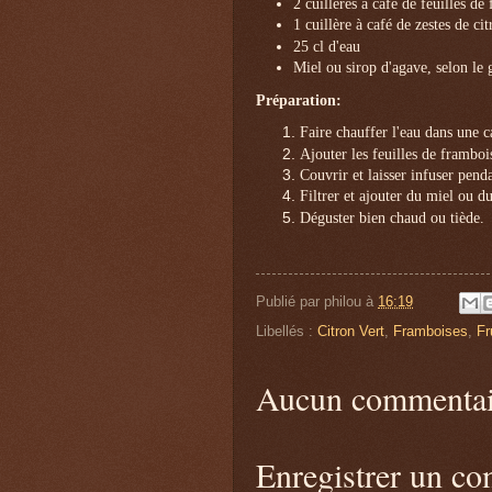
2 cuillères à café de feuilles de
1 cuillère à café de zestes de cit
25 cl d'eau
Miel ou sirop d'agave, selon le g
Préparation:
Faire chauffer l'eau dans une ca
Ajouter les feuilles de frambois
Couvrir et laisser infuser pend
Filtrer et ajouter du miel ou du
Déguster bien chaud ou tiède.
Publié par
philou
à
16:19
Libellés :
Citron Vert
,
Framboises
,
Fr
Aucun commentai
Enregistrer un c