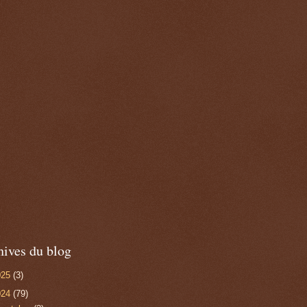
hives du blog
025
(3)
024
(79)