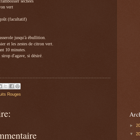
 framboisier séchées
ron vert
oût (facultatif)
sserole jusqu'à ébullition.
ier et les zestes de citron vert.
ant 10 minutes.
 sirop d'agave, si désiré.
uits Rouges
re:
Arc
►
2
ommentaire
▼
2