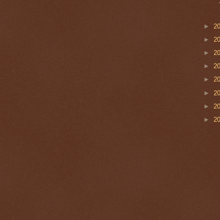
►
2
►
2
►
2
►
2
►
2
►
2
►
2
►
2