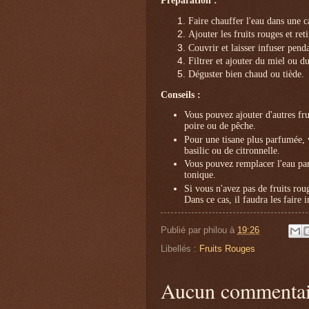
Préparation :
Faire chauffer l'eau dans une ca
Ajouter les fruits rouges et ret
Couvrir et laisser infuser pend
Filtrer et ajouter du miel ou du
Déguster bien chaud ou tiède.
Conseils :
Vous pouvez ajouter d'autres f
poire ou de pêche.
Pour une tisane plus parfumée, 
basilic ou de citronnelle.
Vous pouvez remplacer l'eau par
tonique.
Si vous n'avez pas de fruits roug
Dans ce cas, il faudra les faire
Publié par
philou
à
19:26
Libellés :
Fruits Rouges
Aucun commentai