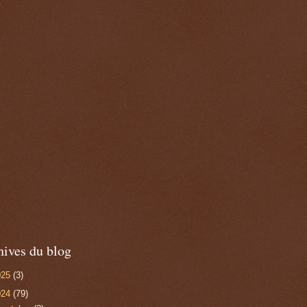
hives du blog
025
(3)
024
(79)