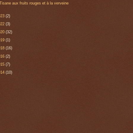
Tisane aux fruits rouges et à la verveine
023
(2)
022
(3)
020
(32)
019
(1)
018
(16)
016
(2)
015
(7)
014
(10)