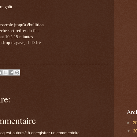
tre goût
sserole jusqu'à ébullition.
chées et retirer du feu.
ant 10 à 15 minutes.
 sirop d'agave, si désiré.
re:
Arc
ommentaire
►
2
▼
2
g est autorisé à enregistrer un commentaire.