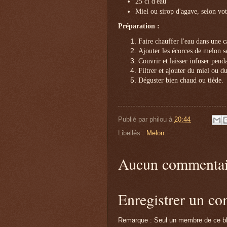
25 cl d'eau
Miel ou sirop d'agave, selon vo
Préparation :
Faire chauffer l'eau dans une ca
Ajouter les écorces de melon sé
Couvrir et laisser infuser pend
Filtrer et ajouter du miel ou du
Déguster bien chaud ou tiède.
Publié par
philou
à
20:44
Libellés :
Melon
Aucun commentai
Enregistrer un c
Remarque : Seul un membre de ce blo