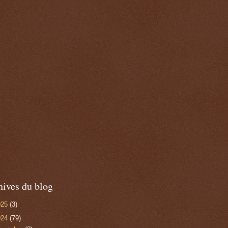
hives du blog
025
(3)
024
(79)