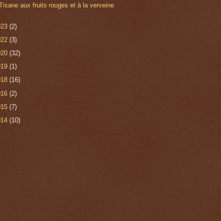
Tisane aux fruits rouges et à la verveine
023
(2)
022
(3)
020
(32)
019
(1)
018
(16)
016
(2)
015
(7)
014
(10)