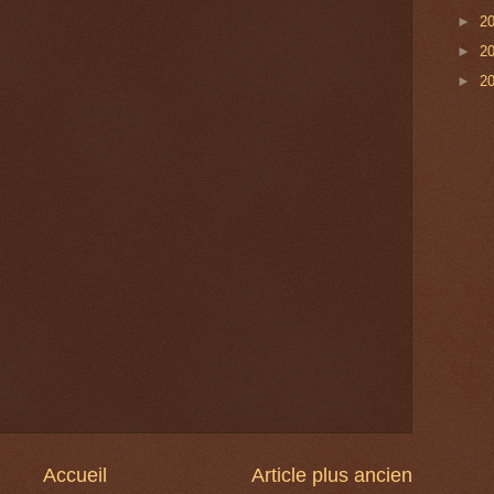
►
2
►
2
►
2
Accueil
Article plus ancien