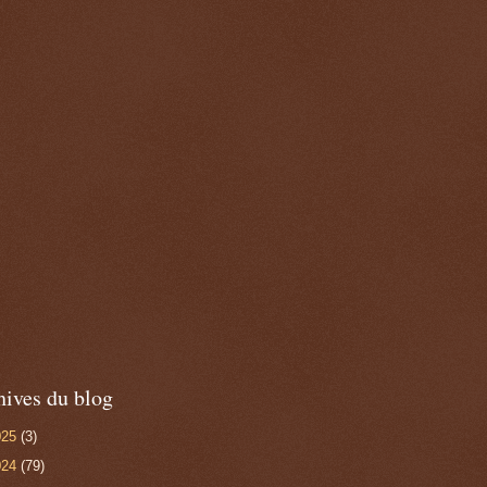
hives du blog
025
(3)
024
(79)