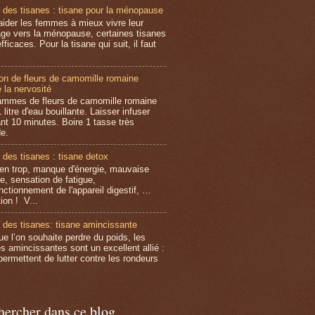
 des tisanes : tisane pour la ménopause
aider les femmes à mieux vivre leur
ge vers la ménopause, certaines tisanes
fficaces. Pour la tisane qui suit, il faut
ion de fleurs de camomille romaine
 la nervosité
ammes de fleurs de camomille romaine
 litre d'eau bouillante. Laisser infuser
nt 10 minutes. Boire 1 tasse très
e.
 des tisanes : tisane detox
 en trop, manque d'énergie, mauvaise
e, sensation de fatigue,
nctionnement de l'appareil digestif, …
ion ! V...
 des tisanes: tisane amincissante
ue l’on souhaite perdre du poids, les
es amincissantes sont un excellent allié :
permettent de lutter contre les rondeurs
hercher dans ce blog