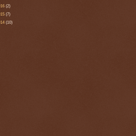
016
(2)
015
(7)
014
(10)