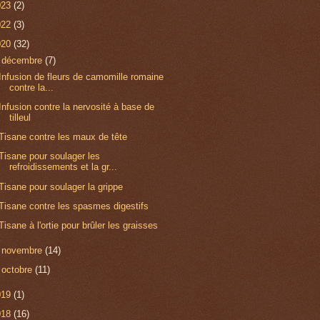
023
(2)
022
(3)
020
(32)
▼
décembre
(7)
Infusion de fleurs de camomille romaine
contre la...
Infusion contre la nervosité à base de
tilleul
Tisane contre les maux de tête
Tisane pour soulager les
refroidissements et la gr...
Tisane pour soulager la grippe
Tisane contre les spasmes digestifs
Tisane à l'ortie pour brûler les graisses
►
novembre
(14)
►
octobre
(11)
019
(1)
018
(16)