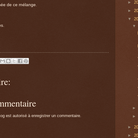
►
2
ignée de ce mélange.
►
2
.
▼
2
es.
re:
ommentaire
g est autorisé à enregistrer un commentaire.
►
2
►
2