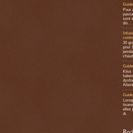
Guide
Pour 
passa
sont e
dis...
Infus
contre
30 gr
pour 1
penda
chaud
Guide
Kilos
halein
dysfo
Attent
Guide
Lorsq
tisan
elles 
di...
Rec