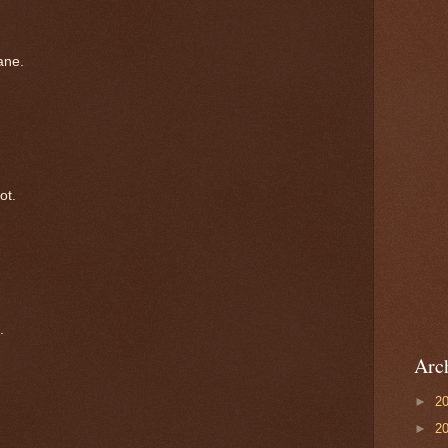
ane.
ot.
.
Arc
►
2
►
2