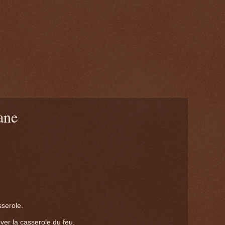
ane
sserole.
ever la casserole du feu.