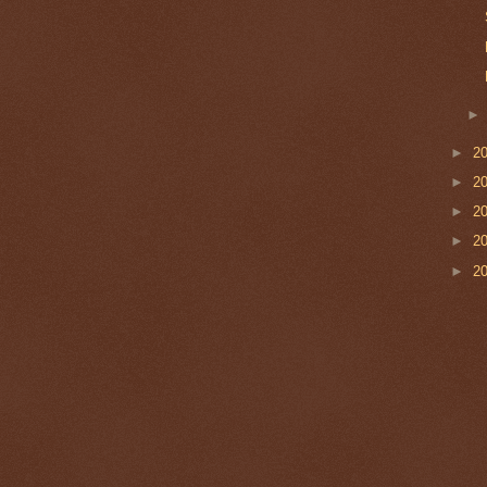
►
2
►
2
►
2
►
2
►
2