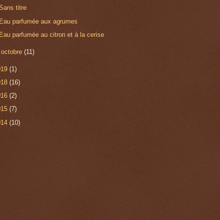
Sans titre
Eau parfumée aux agrumes
Eau parfumée au citron et à la cerise
►
octobre
(11)
019
(1)
018
(16)
016
(2)
015
(7)
014
(10)