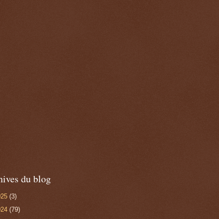
hives du blog
025
(3)
024
(79)