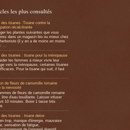
cles les plus consultés
 des tisanes :Tisane contre la
pation récalcitrante
ger les plantes suivantes que vous
erez dans un magasin bio ou mieux chez
 herboriste (il y en a de moins en moins
: ...
 des tisanes : tisane pour la ménopause
aider les femmes à mieux vivre leur
ge vers la ménopause, certaines tisanes
fficaces. Pour la tisane qui suit, il faut
ion de fleurs de camomille romaine
 la nervosité
ammes de fleurs de camomille romaine
 litre d'eau bouillante. Laisser infuser
nt 10 minutes. Boire 1 tasse très
e.
 des tisanes : tisane detox
 en trop, manque d'énergie, mauvaise
e, sensation de fatigue,
nctionnement de l'appareil digestif, …