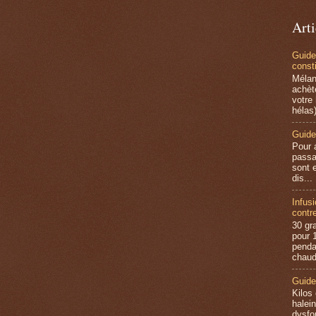
Arti
Guide
consti
Mélan
achèt
votre
hélas)
Guide
Pour 
passa
sont e
dis...
Infus
contre
30 gr
pour 1
penda
chaud
Guide
Kilos
halein
dysfo