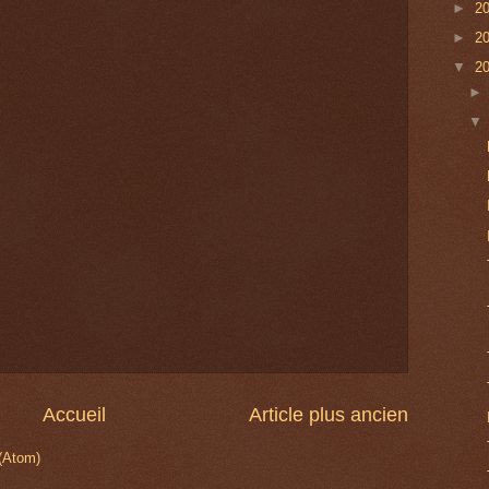
►
2
►
2
▼
2
Accueil
Article plus ancien
 (Atom)