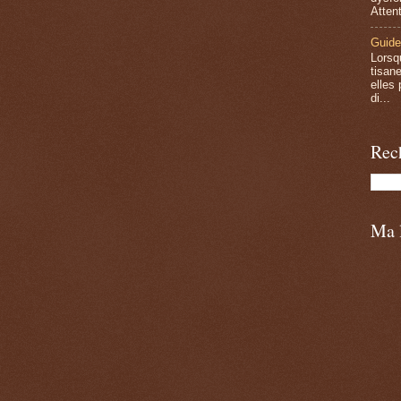
Attent
Guide
Lorsq
tisan
elles 
di...
Rec
Ma l