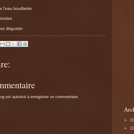
ns l'eau bouillante.
inutes.
ez déguster.
re:
ommentaire
g est autorisé à enregistrer un commentaire.
Arc
►
2
►
2