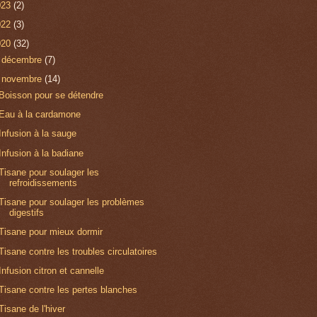
023
(2)
022
(3)
020
(32)
►
décembre
(7)
▼
novembre
(14)
Boisson pour se détendre
Eau à la cardamone
Infusion à la sauge
Infusion à la badiane
Tisane pour soulager les
refroidissements
Tisane pour soulager les problèmes
digestifs
Tisane pour mieux dormir
Tisane contre les troubles circulatoires
Infusion citron et cannelle
Tisane contre les pertes blanches
Tisane de l'hiver