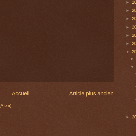
►
2
►
2
►
2
►
2
►
2
►
2
▼
2
Accueil
Article plus ancien
 (Atom)
►
2