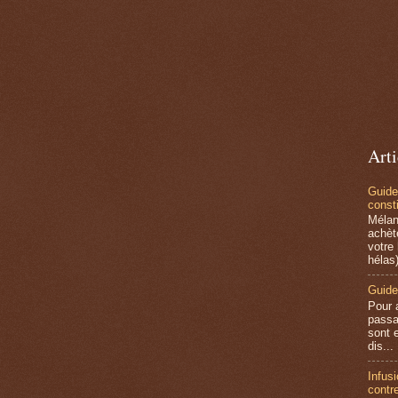
Arti
Guide
consti
Mélan
achèt
votre
hélas)
Guide
Pour 
passa
sont e
dis...
Infus
contre