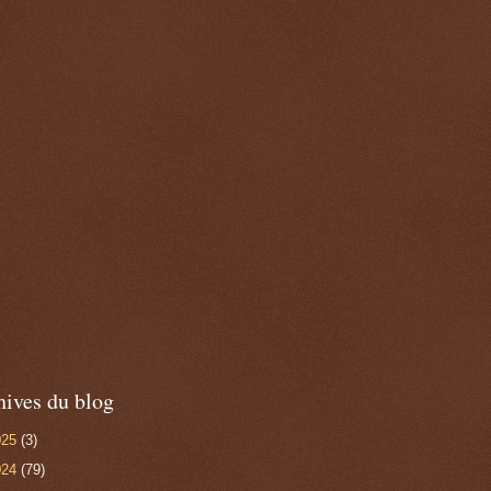
hives du blog
025
(3)
024
(79)