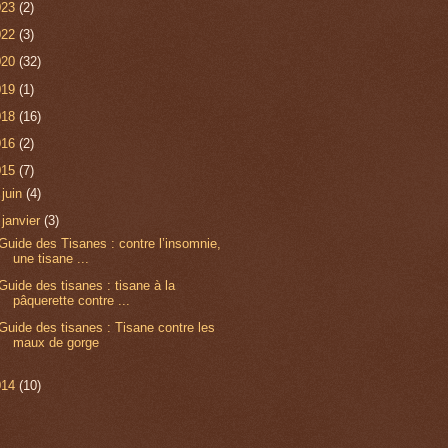
023
(2)
022
(3)
020
(32)
019
(1)
018
(16)
016
(2)
015
(7)
►
juin
(4)
▼
janvier
(3)
Guide des Tisanes : contre l’insomnie,
une tisane ...
Guide des tisanes : tisane à la
pâquerette contre ...
Guide des tisanes : Tisane contre les
maux de gorge
014
(10)