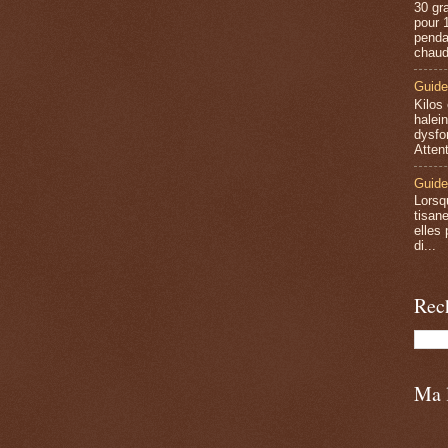
30 gr
pour 1
penda
chaud
Guide
Kilos
halein
dysfo
Attent
Guide
Lorsq
tisan
elles 
di...
Rec
Ma l